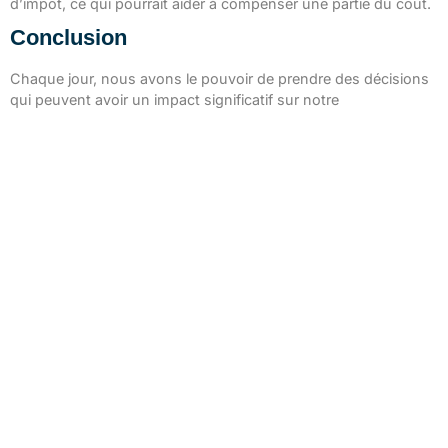
d’impôt, ce qui pourrait aider à compenser une partie du coût.
Conclusion
Chaque jour, nous avons le pouvoir de prendre des décisions
qui peuvent avoir un impact significatif sur notre
consommation d’énergie et, par conséquent, notre empreinte
carbone. En cherchant continuellement des moyens
d’améliorer l’efficacité énergétique de notre maison, nous
pouvons non seulement réduire nos factures d’électricité, mais
aussi contribuer à la protection de notre précieuse planète.
CONTACT
contact@electricien-montpellier.fr