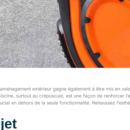
. L’aménagement extérieur gagne également à être mis en vale
u piscine, surtout au crépuscule, est une façon de renforcer
ucial en dehors de la seule fonctionnalité. Rehaussez l’esth
jet