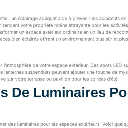
lairer votre extérieur ?
tiel, un éclairage adéquat aide à prévenir les accidents en i
en rendant votre propriété moins attrayante pour les activités
nsformer un espace extérieur ordinaire en un lieu de rencon
paces bien éclairés offrent un environnement plus sûr et pl
 extérieur à l’ambiance
r l’atmosphère de votre espace extérieur. Des spots LED sub
e des lanternes suspendues peuvent ajouter une touche de my
e sur votre terrasse ou pavillon pour les soirées d’été.
es De Luminaires P
ionner des luminaires pour les espaces extérieurs. Voici quel