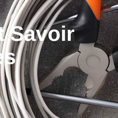
t Savoir
es