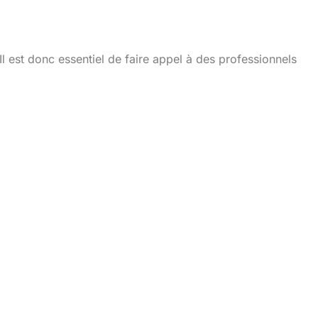
trique non conforme
l est donc essentiel de faire appel à des professionnels
ique sécurisée après la
ison aux normes électriques, il est crucial de faire un