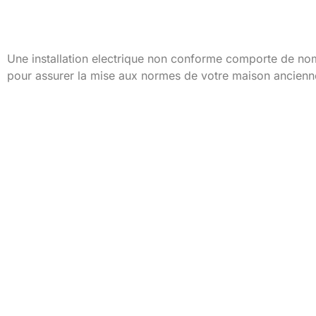
Rappel sur les dangers 
Une installation electrique non conforme comporte de nombr
pour assurer la mise aux normes de votre maison ancienn
Conseils pour maintenir
mise aux normes.
Faire une renovation electrique est une excellente première
contrôle régulier de votre système pour garantir la sécurit