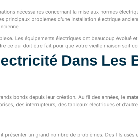
rmations nécessaires concernant la mise aux normes électri
 les principaux problèmes d’une installation électrique ancie
ancienne.
complexe. Les équipements électriques ont beaucoup évolué e
e ce qui doit être fait pour que votre vieille maison soit c
lectricité Dans Les
iques à travers le temps
de grands bonds depuis leur création. Au fil des années, le
mate
es, des interrupteurs, des tableaux electriques et d’autr
es d’une installation él
vent présenter un grand nombre de problèmes. Des fils usé