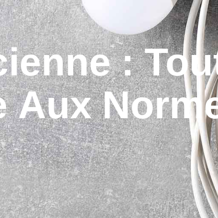
ienne : Tou
e Aux Norm
s