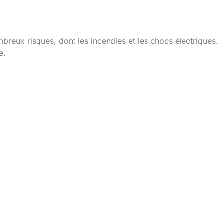
d’une installation élec
eux risques, dont les incendies et les chocs électriques. I
e.
 une installation électr
 étape, mais ce n’est pas la fin du parcours. Une fois la ma
é de votre foyer.