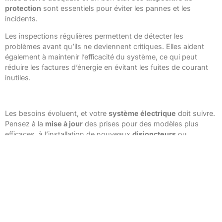
protection
sont essentiels pour éviter les pannes et les
incidents.
Les inspections régulières permettent de détecter les
problèmes avant qu’ils ne deviennent critiques. Elles aident
également à maintenir l’efficacité du système, ce qui peut
réduire les factures d’énergie en évitant les fuites de courant
inutiles.
Modernisation et mise à jour des composants
Les besoins évoluent, et votre
système électrique
doit suivre.
Pensez à la
mise à jour
des prises pour des modèles plus
efficaces, à l’installation de nouveaux
disjoncteurs
ou
interrupteurs différentiels
. Un effort qui se révèle payant pour
la sécurité de votre
maison
.
En intégrant des technologies modernes, vous pouvez aussi
faire de votre système un allié pour la transition énergétique en
optant pour des composants qui permettent l’usage
d’énergies renouvelables, comme les panneaux solaires.