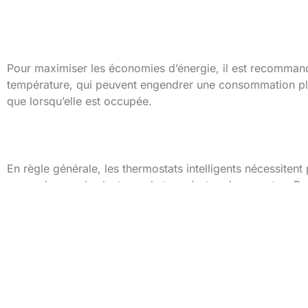
Comment maximiser l’ef
Pour maximiser les économies d’énergie, il est recommand
température, qui peuvent engendrer une consommation plus
que lorsqu’elle est occupée.
Entretien et résolutio
En règle générale, les thermostats intelligents nécessite
connexion ou des lectures de température incorrectes. Dans
fabricant.
Conclusion
Bénéfices de l’installat