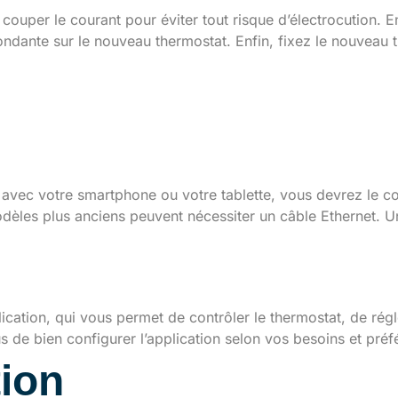
couper le courant pour éviter tout risque d’électrocution. E
ondante sur le nouveau thermostat. Enfin, fixez le nouveau
amétrage du thermostat
estique
 avec votre smartphone ou votre tablette, vous devrez le c
dèles plus anciens peuvent nécessiter un câble Ethernet. U
tion de l’application
lication, qui vous permet de contrôler le thermostat, de rég
de bien configurer l’application selon vos besoins et préf
tion