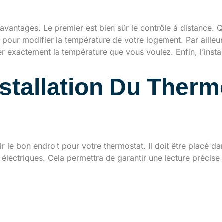
 installation à domicile
 avantages. Le premier est bien sûr le contrôle à distance.
pour modifier la température de votre logement. Par ailleurs,
er exactement la température que vous voulez. Enfin, l’inst
stallation Du Thermo
ent pour le thermostat
isir le bon endroit pour votre thermostat. Il doit être placé
s électriques. Cela permettra de garantir une lecture précise
t intelligent
ts types de thermostats