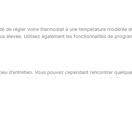
ficacité énergétique av
é de régler votre thermostat à une température modérée et 
 élevée. Utilisez également les fonctionnalités de progra
n des problèmes courants
nt peu d’entretien. Vous pouvez cependant rencontrer quelq
 ce cas, n’hésitez pas à consulter le manuel de l’utilisateu
ion d’un thermostat intel