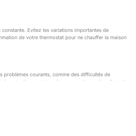
ec le thermostat
constante. Evitez les variations importantes de
mmation de votre thermostat pour ne chauffer la maison
ues problèmes courants, comme des difficultés de
r de votre thermostat ou à contacter le service client du
ligent