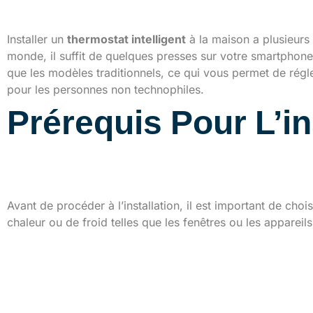
Pourquoi opter pour une
Installer un
thermostat intelligent
à la maison a plusieurs
monde, il suffit de quelques presses sur votre smartphone 
que les modèles traditionnels, ce qui vous permet de régl
pour les personnes non technophiles.
Prérequis Pour L’in
Choix du bon emplacem
Avant de procéder à l’installation, il est important de cho
chaleur ou de froid telles que les fenêtres ou les appareil
Choisir le bon thermosta
1. Comparaison des différen