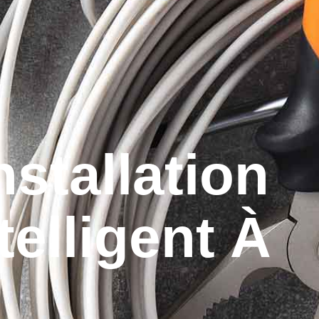
stallation
elligent À